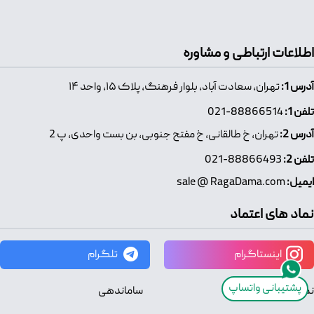
اطلاعات ارتباطی و مشاوره
آدرس 1:
تهران، سعادت آباد، بلوار فرهنگ، پلاک ۱۵، واحد ۱۴
تلفن 1:
88866514-021
آدرس 2:
تهران، خ طالقانی، خ مفتح جنوبی، بن بست واحدی، پ 2
تلفن 2:
88866493-021
ایمیل:
sale @ RagaDama.com
نماد های اعتماد
اینستاگرام
تلگرام
پشتیبانی واتساپ
نماد الکترونیک
ساماندهی