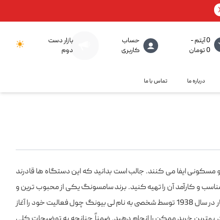
0 آیتم -
حساب
بازار دست
0
تومان
کاربری
دوم
درباره ما
تماس با ما
 مسکونی ایفا می کنند. جالب است بدانید که این دستگاه ها قادرند
ناسب و کارآمد آن را تهیه کنید. برند سامسونگ یکی از محبوب ترین و
معروف ترین شرکت های تولید کننده لوازم خانگی است و کیفیت محصولات ساخته شده توسط آن بر کسی پوشیده نیست. این شرکت نخستین بار در سال 1938 توسط شخصی به نام لی بیونگ چول فعالیت خود را آغاز
 بهترین خرید ممکن را انجام دهید. ضمناً چنانچه به توضیحات کلی