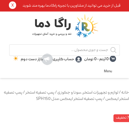
X
قبل از خرید می توانید از مشاورین با تجربه راگادما بهره مند شوید
Products
search
0 آیتم -
0
تومان
حساب کاربری
بازار دست دوم
Menu
خانه
/
لوازم و تجهیزات استخر، سونا و جکوزی
/
پمپ تصفیه استخر
/
پمپ تصفیه
استخر ایمکس
/ پمپ تصفیه استخر ایمکس مدل SPH150
فیف