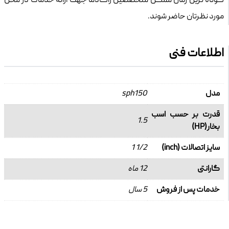
کوتاه ترین زمان ممکن متخصصین راگادما جهت ارائه خدمات در محل
مورد نظرتان حاضر شوند.
اطلاعات فنی
مدل
sph150
قدرت بر حسب اسب
1.5
بخار(HP)
سایز اتصالات (inch)
1/2 1
گارانتی
12 ماه
خدمات پس از فروش
5 سال