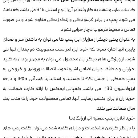
شوند.
پمپ تصفیه استخر ایمکس مدل SPH150
بدنه ای از جنس پلی
کربنات دارد و شفت به کار رفته در آن از نوع استیل 316 می باشد که باعث
می شود پمپ در برابر فرسودگی و زنگ زدگی مقاوم شود و در صورت
تماس با محیط مرطوب دچار خرابی نشود.
به عنوان یکی دیگر از مزایای این پمپ ها می توان به داشتن سر و صدای
پایین آنها اشاره نمود که خود این امر سبب محبوبیت دوچندان آنها می
شود. از ویژگی های دیگر این محصول می توان به مجهز بودن به کلید
حرارتی و محافظ جریان اضافی اشاره نمود. اتصالات ورودی و خروجی به
پمپ همگی از جنس UPVC هستند و استاندارد ضد آبی IPX5 و درجه
ایزولاسیون 130 می باشد. کمپانی ایمکس با ارائه کارت ضمانت به
خریداران و برای کسب رضایت آنها، تمامی محصولات خود را به مدت یک
سال ضمانت می کند.
خرید آنلاین پمپ تصفیه آب از راگادما
با در نظر گرفتن مشخصات و مزایای گفته شده می توان گفت پمپ های